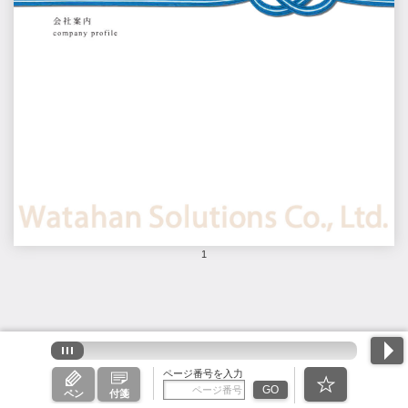
1
ページ番号を入力
GO
ペン
付箋